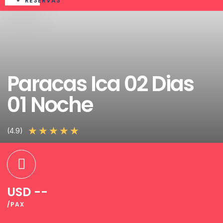
RESERVAS
Paracas Ica 02 Dias
01 Noche
★
★
★
★
★
(4.9)
USD --
/PAX