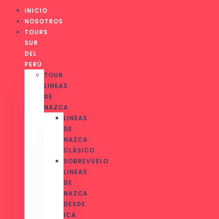
INICIO
NOSOTROS
TOURS
SUR
DEL
PERÚ
TOUR
LINEAS
DE
NAZCA
LINEAS
DE
NAZCA
CLÁSICO
SOBREVUELO
LINEAS
DE
NAZCA
DESDE
ICA