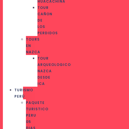
HUACACHINA
TOUR
CAÑON
DE
LOS
PERDIDOS
TOURS
EN
NAZCA
TOUR
ARQUEOLOGICO
NAZCA
DESDE
ICA
TURISMO
PERÚ
PAQUETE
TURISTICO
PERU
05
DIAS