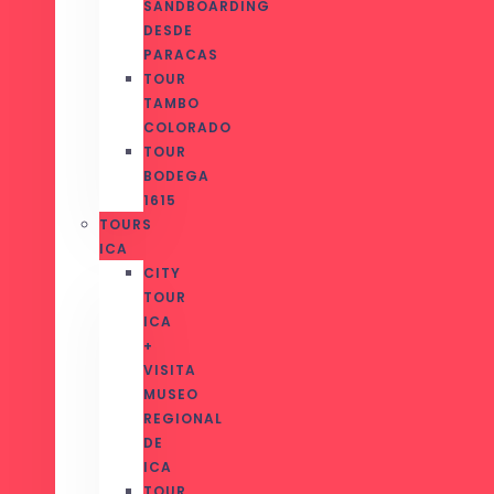
SANDBOARDING
DESDE
PARACAS
TOUR
TAMBO
COLORADO
TOUR
BODEGA
1615
TOURS
ICA
CITY
TOUR
ICA
+
VISITA
MUSEO
REGIONAL
DE
ICA
TOUR