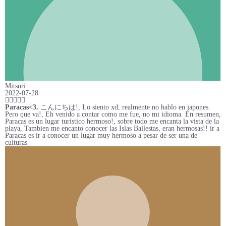
Mitsuri
2022-07-28
Paracas<3.
こんにちは!, Lo siento xd, realmente no hablo en japones.
Pero que va!, Eh venido a contar como me fue, no mi idioma. En resumen,
Paracas es un lugar turístico hermoso!, sobre todo me encanta la vista de la
playa, Tambien me encanto conocer las Islas Ballestas, eran hermosas!! ir a
Paracas es ir a conocer un lugar muy hermoso a pesar de ser una de
culturas