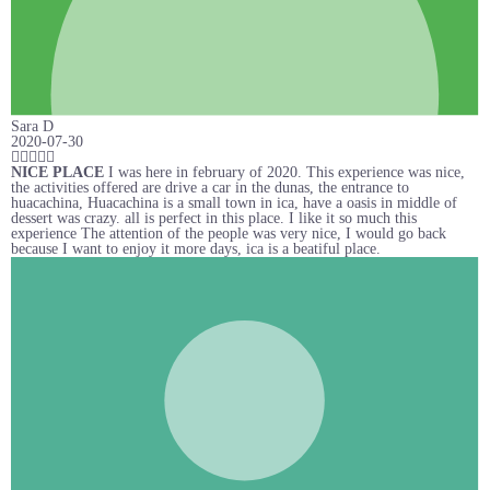
Sara D
2020-07-30
NICE PLACE
I was here in february of 2020. This experience was nice,
the activities offered are drive a car in the dunas, the entrance to
huacachina, Huacachina is a small town in ica, have a oasis in middle of
dessert was crazy. all is perfect in this place. I like it so much this
experience The attention of the people was very nice, I would go back
because I want to enjoy it more days, ica is a beatiful place.