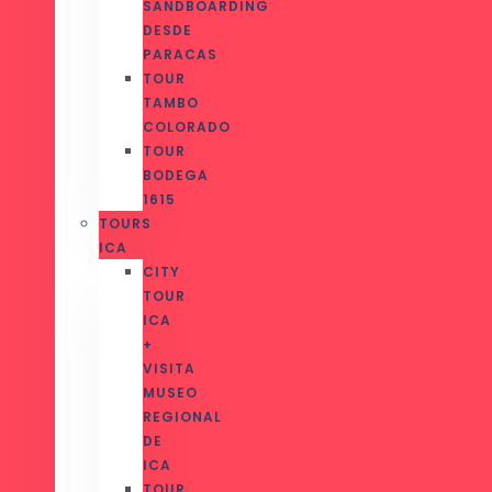
SANDBOARDING
DESDE
PARACAS
TOUR
TAMBO
COLORADO
TOUR
BODEGA
1615
TOURS
ICA
CITY
TOUR
ICA
+
VISITA
MUSEO
REGIONAL
DE
ICA
TOUR