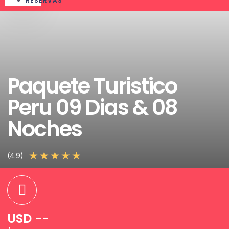
RESERVAS
Paquete Turistico
Peru 09 Dias & 08
Noches
★
★
★
★
★
(4.9)
USD --