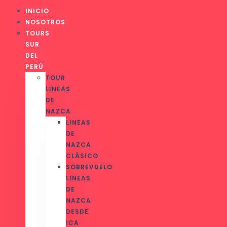
INICIO
NOSOTROS
TOURS
SUR
DEL
PERÚ
TOUR
LINEAS
DE
NAZCA
LINEAS
DE
NAZCA
CLÁSICO
SOBREVUELO
LINEAS
DE
NAZCA
DESDE
ICA