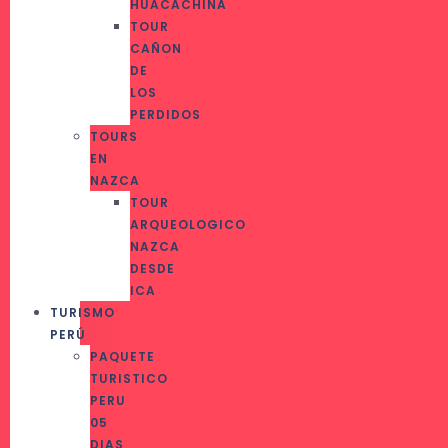
HUACACHINA
TOUR
CAÑON
DE
LOS
PERDIDOS
TOURS
EN
NAZCA
TOUR
ARQUEOLOGICO
NAZCA
DESDE
ICA
TURISMO
PERÚ
PAQUETE
TURISTICO
PERU
05
DIAS