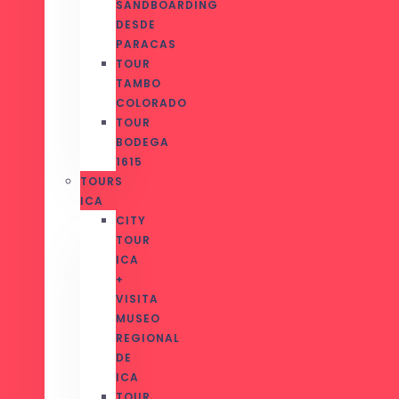
SANDBOARDING
DESDE
PARACAS
TOUR
TAMBO
COLORADO
TOUR
BODEGA
1615
TOURS
ICA
CITY
TOUR
ICA
+
VISITA
MUSEO
REGIONAL
DE
ICA
TOUR