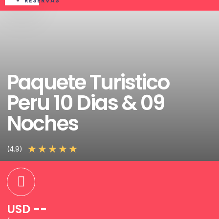
RESERVAS
Paquete Turistico
Peru 10 Dias & 09
Noches
★
★
★
★
★
(4.9)
USD --