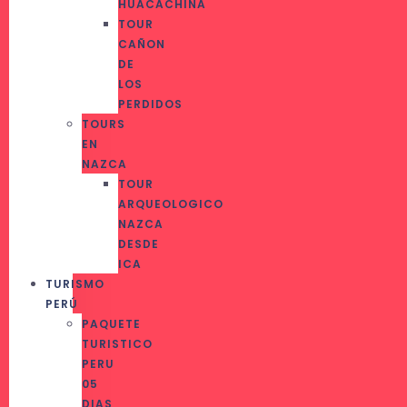
HUACACHINA
TOUR
CAÑON
DE
LOS
PERDIDOS
TOURS
EN
NAZCA
TOUR
ARQUEOLOGICO
NAZCA
DESDE
ICA
TURISMO
PERÚ
PAQUETE
TURISTICO
PERU
05
DIAS